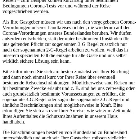
Reisen – zum Beispiel können kurzfristig unter bestimmten
Bedingungen Corona-Tests vor und während der Reise
vorgeschrieben werden.
Als Ihre Gastgeber müssen wir uns nach den vorgegebenen Corona-
Verordnungen unseres Landkreises richten, die wiederum auf den
Corona-Verordnungen unseres Bundeslandes beruhen. Wir dürfen
außerdem entscheiden, statt der unter bestimmten Umständen für
uns geltenden Pflicht zur sogenannten 3-G-Regel zusätzlich nur
nach der sogenannten 2-G-Regel arbeiten zu wollen, weil das in
unserem speziellen Fall die einzige für alle Gäste und uns selbst
wirklich sichere Lösung sein kann.
Bitte informieren Sie sich am besten zunächst vor Ihrer Buchung
und dann noch einmal kurz vor Ihrer Reise über eventuell
bestehende Reiseeinschränkungen. Möglicherweise sind Reisen nur
für bestimmte Zwecke erlaubt und z. B. sind bei uns zeitweilig oder
auch grundsätzlich bestimmte Voraussetzungen zu erfüllen, die
sogenannte 3-G-Regel oder sogar die sogenannte 2-G-Regel und
ähnliche Beschränkungen sind möglicherweise in Kraft. Bitte
erkundigen Sie sich also vor Ihrer Anreise, wie wir zum Zeitpunkt
Ihres Aufenthaltes die Schutzmaßnahmen in unserem Haus
handhaben.
Die Einschränkungen bestehen von Bundesland zu Bundesland
unterschiedlich und auch wir, Ihre Gastgeber, müssen vielleicht