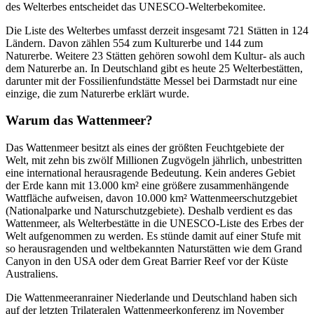
des Welterbes entscheidet das UNESCO-Welterbekomitee.
Die Liste des Welterbes umfasst derzeit insgesamt 721 Stätten in 124
Ländern. Davon zählen 554 zum Kulturerbe und 144 zum
Naturerbe. Weitere 23 Stätten gehören sowohl dem Kultur- als auch
dem Naturerbe an. In Deutschland gibt es heute 25 Welterbestätten,
darunter mit der Fossilienfundstätte Messel bei Darmstadt nur eine
einzige, die zum Naturerbe erklärt wurde.
Warum das Wattenmeer?
Das Wattenmeer besitzt als eines der größten Feuchtgebiete der
Welt, mit zehn bis zwölf Millionen Zugvögeln jährlich, unbestritten
eine international herausragende Bedeutung. Kein anderes Gebiet
der Erde kann mit 13.000 km² eine größere zusammenhängende
Wattfläche aufweisen, davon 10.000 km² Wattenmeerschutzgebiet
(Nationalparke und Naturschutzgebiete). Deshalb verdient es das
Wattenmeer, als Welterbestätte in die UNESCO-Liste des Erbes der
Welt aufgenommen zu werden. Es stünde damit auf einer Stufe mit
so herausragenden und weltbekannten Naturstätten wie dem Grand
Canyon in den USA oder dem Great Barrier Reef vor der Küste
Australiens.
Die Wattenmeeranrainer Niederlande und Deutschland haben sich
auf der letzten Trilateralen Wattenmeerkonferenz im November