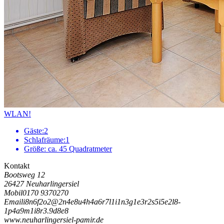
WLAN!
Gäste:
2
Schlafräume:
1
Größe:
ca. 45 Quadratmeter
Kontakt
Bootsweg 12
26427 Neuharlingersiel
Mobil
0170 9370270
Email
i
8
n
6
f
2
o
2
@
2
n
4
e
8
u
4
h
4
a
6
r
7
l
1
i
1
n
3
g
1
e
3
r
2
s
5
i
5
e
2
l
8
-
1
p
4
a
9
m
1
i
8
r
3
.
9
d
8
e
8
www.neuharlingersiel-pamir.de