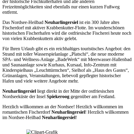
der historische Fischkutterhafen und alle anderen
Freizeitmöglichkeiten sind ebenfalls nur einen kurzen Fußweg
entfernt.
Das Nordsee-Heilbad
Neuharlingersiel
ist ein 300 Jahre altes
Fischerdorf mit aktiver Krabbenkutter-Flotte. Im wunderschönen
historischen Fischerhafen wird die ostfriesische Fischerei heute noch
von vielen Krabbenkuttern aktiv gelebt.
Für Ihren Urlaub gibt es ein reichhaltiges touristisches Angebot: den
Strand mit toller Wasserspielanlage „Platschi“, die neue moderne
SPA- und Wellness-Anlage „BadeWerk“ mit Meerwasser-Hallenbad
und Saunaanlage sowie Kurhaus, Kursaal, Info-Zentrum mit
Kinderspielhaus „Leuchttürmchen“, Sielhof als „Haus des Gastes“,
Grünanlagen, Veranstaltungen, liebevoll gepflegter historischer
Hafen und viele weitere Angebote mehr.
Neuharlingersiel
liegt direkt in der Mitte der ostfriesischen
Nordseeküste der Insel
Spiekeroog
gegenüber am Festland.
Herzlich willkommen an der Nordsee! Herzlich willkommen im
romantischen Fischerdorf
Neuharlingersiel
! Herzlich willkommen
im Nordsee-Heilbad
Neuharlingersiel
!