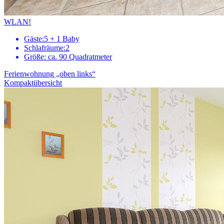
WLAN!
Gäste:
5 + 1 Baby
Schlafräume:
2
Größe:
ca. 90 Quadratmeter
Ferienwohnung „oben links“
Kompaktübersicht