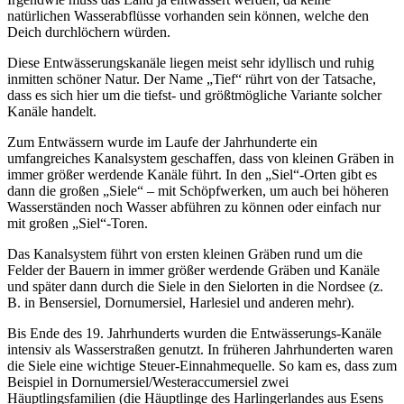
natürlichen Wasserabflüsse vorhanden sein können, welche den
Deich durchlöchern würden.
Diese Entwässerungskanäle liegen meist sehr idyllisch und ruhig
inmitten schöner Natur. Der Name „Tief“ rührt von der Tatsache,
dass es sich hier um die tiefst- und größtmögliche Variante solcher
Kanäle handelt.
Zum Entwässern wurde im Laufe der Jahrhunderte ein
umfangreiches Kanalsystem geschaffen, dass von kleinen Gräben in
immer größer werdende Kanäle führt. In den „Siel“-Orten gibt es
dann die großen „Siele“ – mit Schöpfwerken, um auch bei höheren
Wasserständen noch Wasser abführen zu können oder einfach nur
mit großen „Siel“-Toren.
Das Kanalsystem führt von ersten kleinen Gräben rund um die
Felder der Bauern in immer größer werdende Gräben und Kanäle
und später dann durch die Siele in den Sielorten in die Nordsee (z.
B. in Bensersiel, Dornumersiel, Harlesiel und anderen mehr).
Bis Ende des 19. Jahrhunderts wurden die Entwässerungs-Kanäle
intensiv als Wasserstraßen genutzt. In früheren Jahrhunderten waren
die Siele eine wichtige Steuer-Einnahmequelle. So kam es, dass zum
Beispiel in Dornumersiel/Westeraccumersiel zwei
Häuptlingsfamilien (die Häuptlinge des Harlingerlandes aus Esens