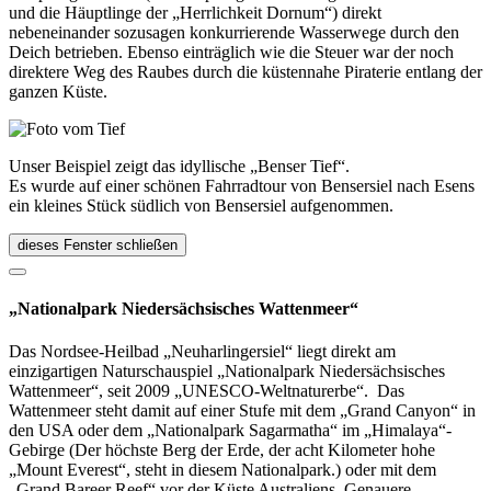
und die Häuptlinge der „Herrlichkeit Dornum“) direkt
nebeneinander sozusagen konkurrierende Wasserwege durch den
Deich betrieben. Ebenso einträglich wie die Steuer war der noch
direktere Weg des Raubes durch die küstennahe Piraterie entlang der
ganzen Küste.
Unser Beispiel zeigt das idyllische „Benser Tief“.
Es wurde auf einer schönen Fahrradtour von Bensersiel nach Esens
ein kleines Stück südlich von Bensersiel aufgenommen.
dieses Fenster schließen
„Nationalpark Niedersächsisches Wattenmeer“
Das Nordsee-Heilbad „Neuharlingersiel“ liegt direkt am
einzigartigen Naturschauspiel „Nationalpark Niedersächsisches
Wattenmeer“, seit 2009 „UNESCO-Weltnaturerbe“. Das
Wattenmeer steht damit auf einer Stufe mit dem „Grand Canyon“ in
den USA oder dem „Nationalpark Sagarmatha“ im „Himalaya“-
Gebirge (Der höchste Berg der Erde, der acht Kilometer hohe
„Mount Everest“, steht in diesem Nationalpark.) oder mit dem
„Grand Bareer Reef“ vor der Küste Australiens. Genauere