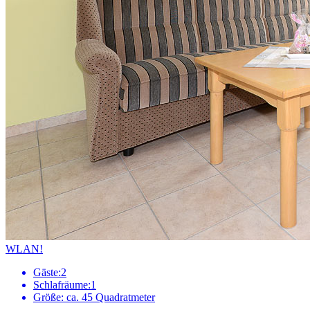
WLAN!
Gäste:
2
Schlafräume:
1
Größe:
ca. 45 Quadratmeter