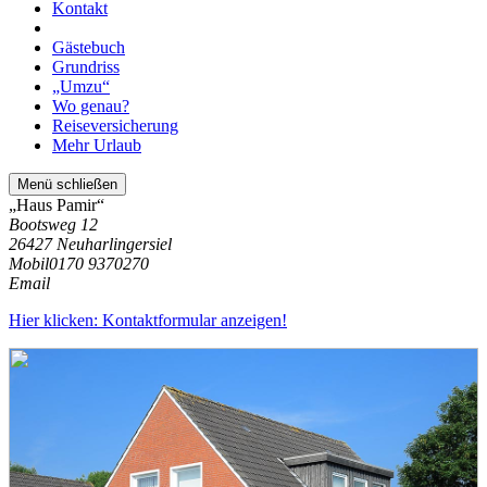
Kontakt
Gästebuch
Grundriss
„Umzu“
Wo genau?
Reiseversicherung
Mehr Urlaub
Menü schließen
„Haus Pamir“
Bootsweg 12
26427 Neuharlingersiel
Mobil
0170 9370270
Email
Hier klicken: Kontaktformular anzeigen!