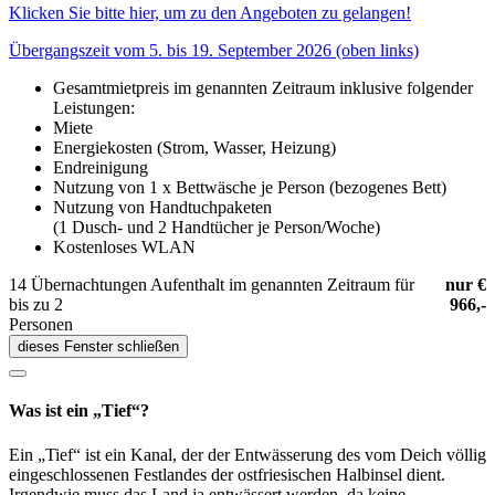
Klicken Sie bitte hier, um zu den Angeboten zu gelangen!
Übergangszeit vom 5. bis 19. September 2026 (oben links)
Gesamtmietpreis im genannten Zeitraum inklusive folgender
Leistungen:
Miete
Energiekosten (Strom, Wasser, Heizung)
Endreinigung
Nutzung von 1 x Bettwäsche je Person (bezogenes Bett)
Nutzung von Handtuchpaketen
(1 Dusch- und 2 Handtücher je Person/Woche)
Kostenloses WLAN
14 Übernachtungen Aufenthalt im genannten Zeitraum für
nur €
bis zu 2
966,-
Personen
dieses Fenster schließen
Was ist ein „Tief“?
Ein „Tief“ ist ein Kanal, der der Entwässerung des vom Deich völlig
eingeschlossenen Festlandes der ostfriesischen Halbinsel dient.
Irgendwie muss das Land ja entwässert werden, da keine