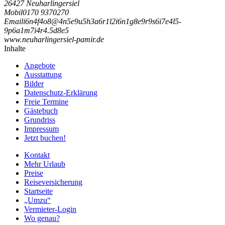
26427 Neuharlingersiel
Mobil
0170 9370270
Email
i
6
n
4
f
4
o
8
@
4
n
5
e
9
u
5
h
3
a
6
r
1
l
2
i
6
n
1
g
8
e
9
r
9
s
6
i
7
e
4
l
5
-
9
p
6
a
1
m
7
i
4
r
4
.
5
d
8
e
5
www.neuharlingersiel-pamir.de
Inhalte
Angebote
Ausstattung
Bilder
Datenschutz-Erklärung
Freie Termine
Gästebuch
Grundriss
Impressum
Jetzt buchen!
Kontakt
Mehr Urlaub
Preise
Reiseversicherung
Startseite
„Umzu“
Vermieter-Login
Wo genau?