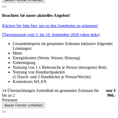
dieses Fenster schließen
Beachten Sie unser aktuelles Angebot!
Klicken Sie bitte hier, um zu den Angeboten zu gelangen!
Übergangszeit vom 5. bis 19. September 2026 (oben links)
Gesamtmietpreis im genannten Zeitraum inklusive folgender
Leistungen:
Miete
Energiekosten (Strom, Wasser, Heizung)
Endreinigung
Nutzung von 1 x Bettwäsche je Person (bezogenes Bett)
Nutzung von Handtuchpaketen
(1 Dusch- und 2 Handtücher je Person/Woche)
Kostenloses WLAN
14 Übernachtungen Aufenthalt im genannten Zeitraum für
nur €
bis zu 2
966,-
Personen
dieses Fenster schließen